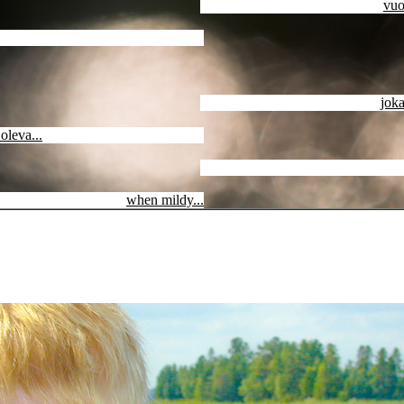
vuo
joka
oleva...
when mildy...