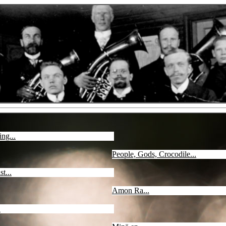
ing...
People, Gods, Crocodile...
st...
Amon Ra...
.