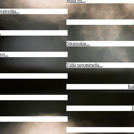
Minä en...
valveilla...
.
Sikinsokin...
yt...
Tällä tarjottimella...
Ra
T