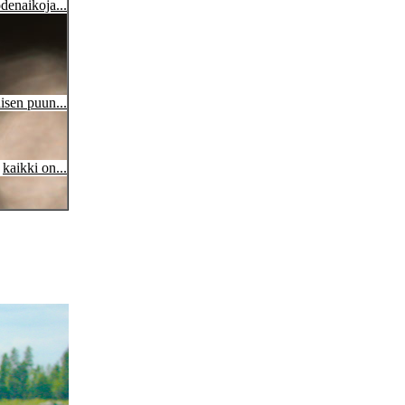
denaikoja...
isen puun...
kaikki on...