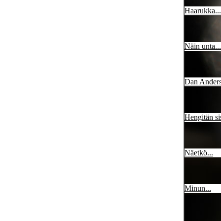
Haarukka...
Näin unta...
Dan Anderso
Hengitän si
Näetkö...
Minun...