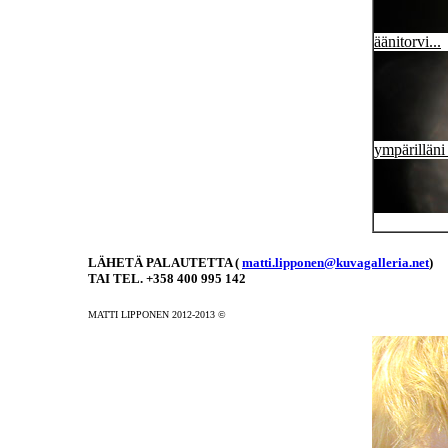
äänitorvi...
ympärilläni 
LÄHETÄ PALAUTETTA (
matti.lipponen@kuvagalleria.net
)
TAI TEL. +358 400 995 142
MATTI LIPPONEN 2012-2013 ©