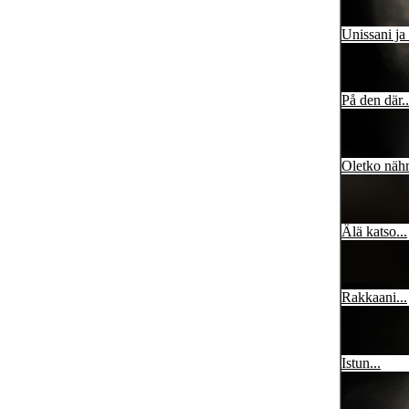
Unissani ja 
På den där..
Oletko nähn
Älä katso...
Rakkaani...
Istun...