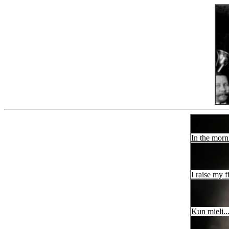
In the morn
I raise my fi
Kun mieli..