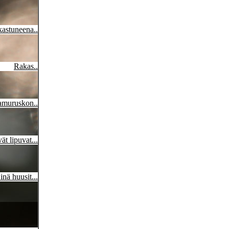
astuneena..
Rakas..
muruskon..
ät lipuvat...
inä huusit...