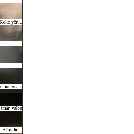
Koko yön...
kkaudentalo
ämän valon
Afrodite!..