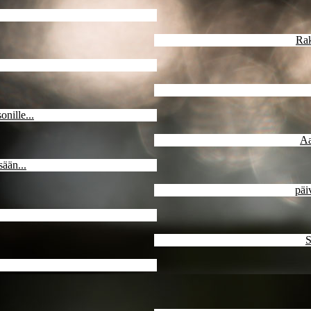
Rak
nille...
Aa
sään...
päiv
S