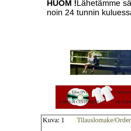
HUOM !
Lähetämme sähk
noin 24 tunnin kuluess
Tilaa DVD
Tilaa Käyn
FOREIGN CUSTOMERS !
TILAA P
Kuva: 1
Tilauslomake/Order