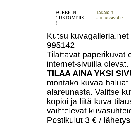
FOREIGN
Takaisin
CUSTOMERS
aloitussivulle
!
Kutsu kuvagalleria.ne
995142
Tilattavat paperikuvat
internet-sivuilla olevat.
TILAA AINA YKSI S
montako kuvaa haluat.
alareunasta. Valitse ku
kopioi ja liitä kuva t
vaihtelevat kuvasuhte
Postikulut 3 € / lähetys