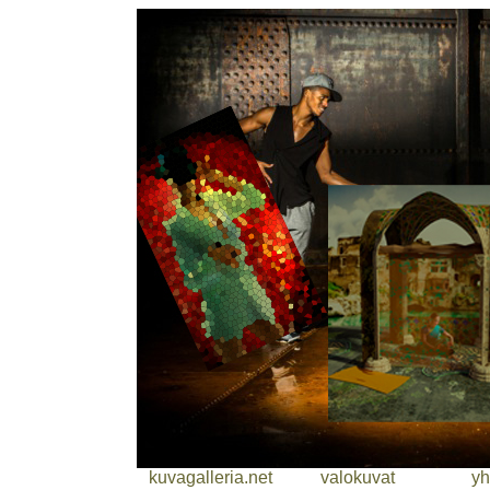
kuvagalleria.net
valokuvat
yh